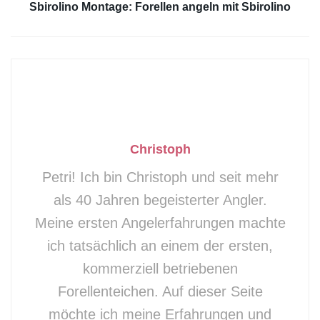
Sbirolino Montage: Forellen angeln mit Sbirolino
Methode, die jeder Angler beherrschen und
kostengünstig umsetzen kann. Etwas später
erfand man die Technik des Kalträucherns, mit
der man ebenfalls die Haltbarkeit der Fische
verbessern konnte.
Das Forellen räuchern wir heute noch zur
Christoph
Geschmacksverbesserung und Veredelung
Petri! Ich bin Christoph und seit mehr
genutzt. Es verleiht dem rohen Fisch eine
als 40 Jahren begeisterter Angler.
besondere kulinarische Note und verwandelt
Meine ersten Angelerfahrungen machte
ihn somit in eine beliebte Delikatesse.
ich tatsächlich an einem der ersten,
kommerziell betriebenen
Für Forellen gilt:
Die Räucherzeit sollte je
Forellenteichen. Auf dieser Seite
nach Größe des Fisches zwischen einer und
möchte ich meine Erfahrungen und
drei Stunden liegen.