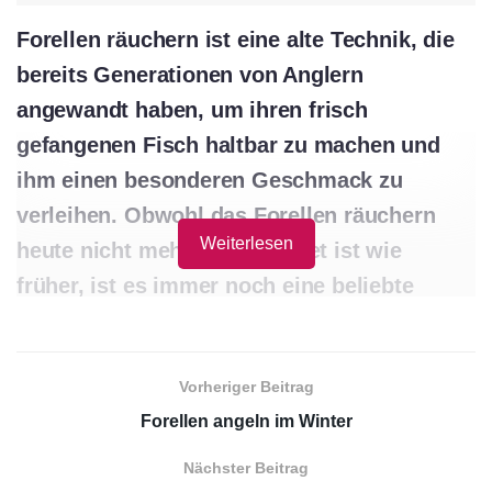
Forellen räuchern ist eine alte Technik, die
bereits Generationen von Anglern
angewandt haben, um ihren frisch
gefangenen Fisch haltbar zu machen und
ihm einen besonderen Geschmack zu
verleihen. Obwohl das Forellen räuchern
Weiterlesen
heute nicht mehr so verbreitet ist wie
früher, ist es immer noch eine beliebte
Methode unter erfahrenen Anglern, aber
auch unter Feinschmeckern.
Vorheriger Beitrag
Räuchern ist ein Prozess, bei dem frischer
Forellen angeln im Winter
Fisch mit Rauch und Hitze getrocknet und
Nächster Beitrag
konserviert wird. Es ist eine recht einfache