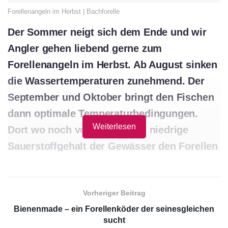
Forellenangeln im Herbst | Bachforelle
Der Sommer neigt sich dem Ende und wir
Angler gehen liebend gerne zum
Forellenangeln im Herbst. Ab August sinken
die Wassertemperaturen zunehmend. Der
September und Oktober bringt den Fischen
dann optimale Temperaturbedingungen.
Weiterlesen
Dort wo noch vor kurzem der niedrige
Sauerstoffgehalt der Gewässer den Forellen
schwer zu schaffen machte, sind die
kühleren Temperaturen im Herbst ein
Vorheriger Beitrag
richtiger Segen für die Fische.
Bienenmade – ein Forellenköder der seinesgleichen
Die natürlichen Heimatgewässer der Forellen
sucht