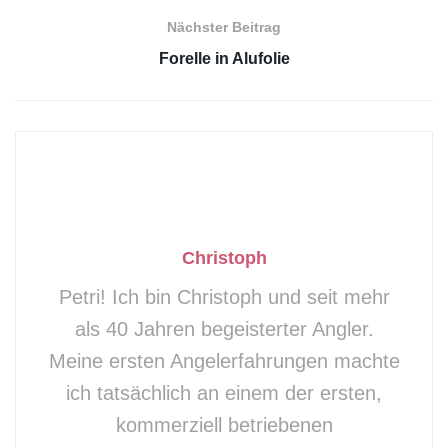
sind kalt, sauber und sauerstoffreich. Die
Nächster Beitrag
Forelle fühlt sich demnach in den kälteren
Forelle in Alufolie
Wassertemperaturen extrem wohl, was sich
schließlich auch am gestiegenen Appetit und
dem deutlich besseren Beißverhalten
bemerkbar macht. Die Forellen sind nicht nur
am Morgen oder am Abend aktiv, sondern
auch über verschiedene Perioden über den
Christoph
Tag verteilt.
Petri! Ich bin Christoph und seit mehr
als 40 Jahren begeisterter Angler.
Worum geht es auf dieser Seite:
Meine ersten Angelerfahrungen machte
Angelmethoden für das Forellenangeln im
ich tatsächlich an einem der ersten,
Herbst
Schleppen mit Forellenteig
kommerziell betriebenen