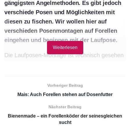
gängigsten Angelmethoden. Es gibt jedoch
verschiede Posen und Möglichkeiten mit
diesen zu fischen. Wir wollen hier auf
verschieden Posenmontagen auf Forellen
eingehen und beginnen mit der Laufpose.
Weiterlesen
Die Laufposen-Montage ist technisch gesehen
ein sehr einfache Posenmontage beim
Ansitzangeln und daher sehr weit verbreitet.
Posen Angeln eröffnet dem Angler viele
Vorheriger Beitrag
Möglichkeiten den Köder in den
Mais: Auch Forellen stehen auf Dosenfutter
verschiedensten Variationen anzubieten.
Nächster Beitrag
Es ist nicht von der Hand zu weisen, dass das
Bienenmade – ein Forellenköder der seinesgleichen
sucht
Posenfischen nicht nur für Jungangler eine