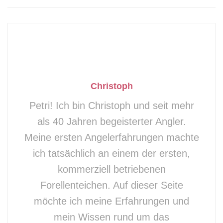
spannende Angelmethode ist.
Stell Dir vor, Du sitzt am
Forellensee
. Deine
Pose zieht leicht nach rechts, bleibt wieder
stehen, dann zuckt sie ganz leicht und taucht
plötzlich vollständig ab: Du wartest kurz und
Christoph
setzt den Anschlag. Nun spürst Du nicht nur
Petri! Ich bin Christoph und seit mehr
Widerstand, sondern auch Deinen Puls. Der
als 40 Jahren begeisterter Angler.
Fang einer schönen Forelle beim Posen angeln
Meine ersten Angelerfahrungen machte
gehört sicher zu den unvergesslichen
ich tatsächlich an einem der ersten,
Momenten eines Anglers.
kommerziell betriebenen
Forellenteichen. Auf dieser Seite
Worum geht es auf dieser Seite:
möchte ich meine Erfahrungen und
Laufposen beim Forellenangeln
mein Wissen rund um das
Laufposen gibt es in verschiedenen